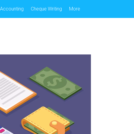
Accounting
Cheque Writing
More