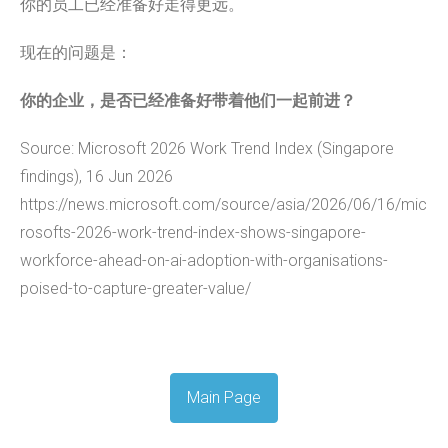
你的员工已经准备好走得更远。
现在的问题是：
你的企业，是否已经准备好带着他们一起前进？
Source: Microsoft 2026 Work Trend Index (Singapore
findings), 16 Jun 2026
https://news.microsoft.com/source/asia/2026/06/16/mic
rosofts-2026-work-trend-index-shows-singapore-
workforce-ahead-on-ai-adoption-with-organisations-
poised-to-capture-greater-value/
Main Page