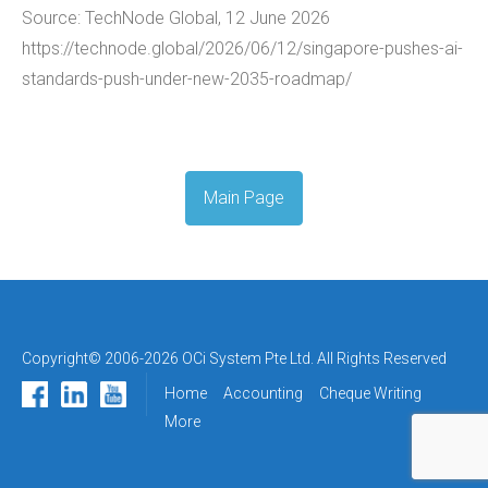
Source: TechNode Global, 12 June 2026
https://technode.global/2026/06/12/singapore-pushes-ai-
standards-push-under-new-2035-roadmap/
Main Page
Copyright© 2006-2026 OCi System Pte Ltd. All Rights Reserved
Home
Accounting
Cheque Writing
More