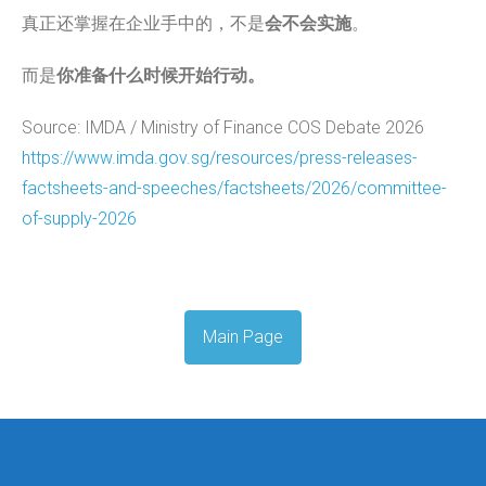
真正还掌握在企业手中的，不是
会不会实施
。
而是
你准备什么时候开始行动。
Source: IMDA / Ministry of Finance COS Debate 2026
https://www.imda.gov.sg/
resources/press-releases-
factsheets-and-speeches/
factsheets/2026/committee-
of-
supply-2026
Main Page